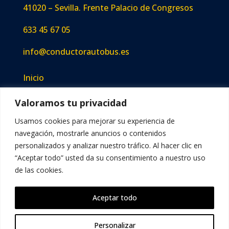
41020 – Sevilla. Frente Palacio de Congresos
633 45 67 05
info@conductorautobus.es
Inicio
Academia
Valoramos tu privacidad
Oposiciones TUSSAM
Usamos cookies para mejorar su experiencia de
Blog
navegación, mostrarle anuncios o contenidos
Contacto
personalizados y analizar nuestro tráfico. Al hacer clic en
“Aceptar todo” usted da su consentimiento a nuestro uso
de las cookies.
Aviso Legal
|
Política de Privacidad
|
Política
Aceptar todo
de Cookies
Personalizar